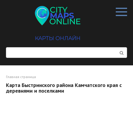
Перейти
к
контенту
КАРТЫ ОНЛАЙН
Поиск:
Главная страница
Карта Быстринского района Камчатского края с
деревнями и поселками