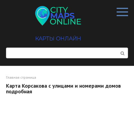
Перейти
к
контенту
КАРТЫ ОНЛАЙН
Поиск:
Главная страница
Карта Корсакова с улицами и номерами домов
подробная