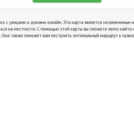
го с улицами и домами онлайн. Эта карта является незаменимым 
ься на местности. С помощью этой карты вы сможете легко найти 
. Она также поможет вам построить оптимальный маршрут к нужно
с легкостью находить все необходимые объекты в селе Ленинское
а
Карта Крыма
Политическая карта мира