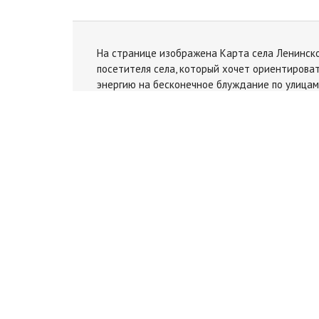
На странице изображена Карта села Ленинско
посетителя села, который хочет ориентироват
энергию на бесконечное блуждание по улицам
дороге. Пользуясь этой картой, вы сможете 
Карта Москвы
Карта Санкт-Петербург
© 2026 Карты онлайн