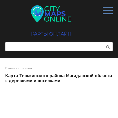
Перейти
к
контенту
КАРТЫ ОНЛАЙН
Поиск:
Главная страница
Карта Тенькинского района Магаданской области
с деревнями и поселками