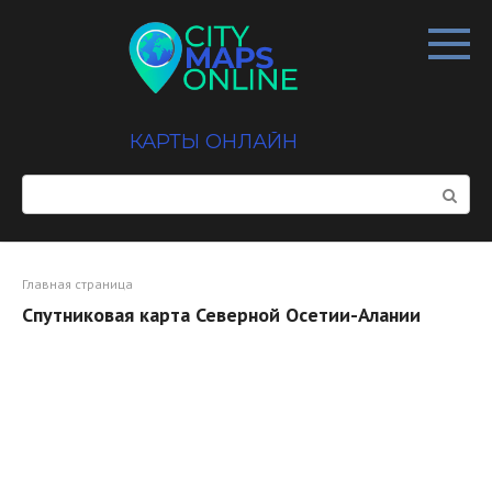
Перейти
к
контенту
КАРТЫ ОНЛАЙН
Поиск:
Главная страница
Спутниковая карта Северной Осетии-Алании